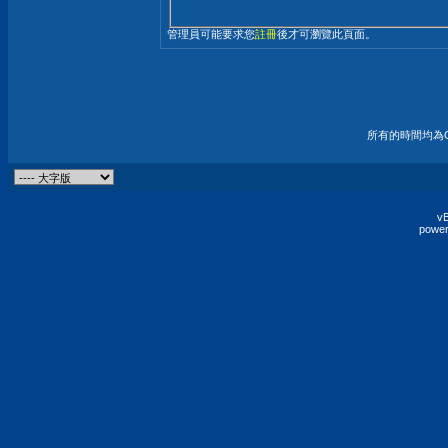
管理員可能要求您
註冊
後才可瀏覽此頁面。
所有的時間均為G
vB
power