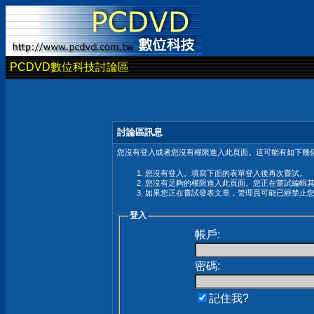
PCDVD數位科技討論區
討論區訊息
您沒有登入或者您沒有權限進入此頁面。這可能有如下幾個
您沒有登入。填寫下面的表單登入後再次嘗試。
您沒有足夠的權限進入此頁面。您正在嘗試編輯
如果您正在嘗試發表文章，管理員可能已經禁止
登入
帳戶:
密碼:
記住我?