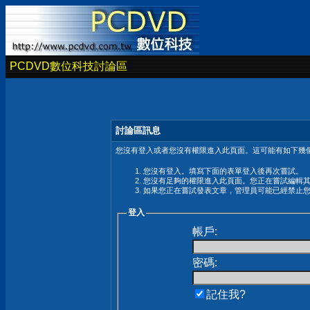
PCDVD數位科技討論區
討論區訊息
您沒有登入或者您沒有權限進入此頁面。這可能有如下幾個
您沒有登入。填寫下面的表單登入後再次嘗試。
您沒有足夠的權限進入此頁面。您正在嘗試編輯
如果您正在嘗試發表文章，管理員可能已經禁止
登入
帳戶:
密碼:
記住我?