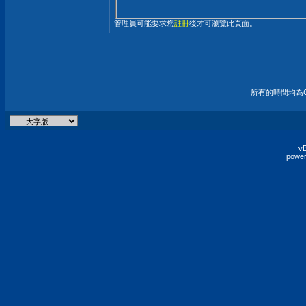
管理員可能要求您
註冊
後才可瀏覽此頁面。
所有的時間均為G
vB
power