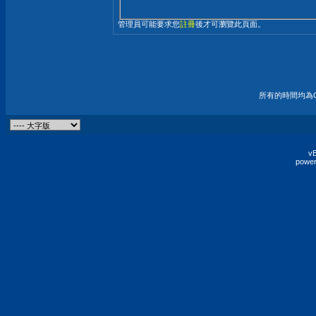
管理員可能要求您
註冊
後才可瀏覽此頁面。
所有的時間均為G
vB
power