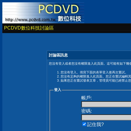
PCDVD數位科技討論區
討論區訊息
您沒有登入或者您沒有權限進入此頁面。這可能有如下幾個
您沒有登入。填寫下面的表單登入後再次嘗試。
您沒有足夠的權限進入此頁面。您正在嘗試編輯
如果您正在嘗試發表文章，管理員可能已經禁止
登入
帳戶:
密碼:
記住我?