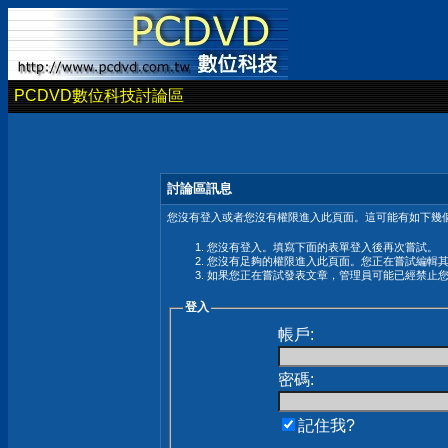
PCDVD數位科技討論區
討論區訊息
您沒有登入或者您沒有權限進入此頁面。這可能有如下幾個
您沒有登入。填寫下面的表單登入後再次嘗試。
您沒有足夠的權限進入此頁面。您正在嘗試編輯
如果您正在嘗試發表文章，管理員可能已經禁止
登入
帳戶:
密碼:
記住我?