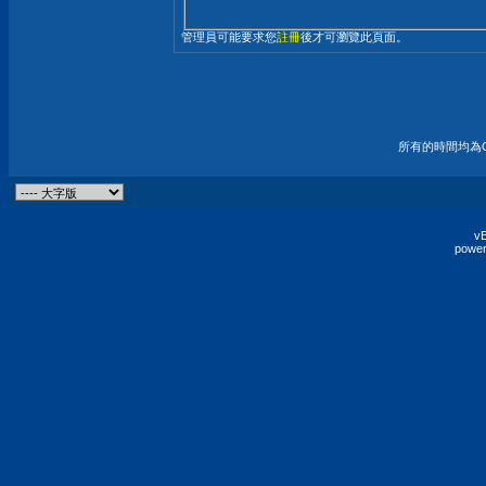
管理員可能要求您
註冊
後才可瀏覽此頁面。
所有的時間均為G
vB
power