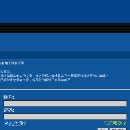
有如下幾個原因:
再次嘗試。
在嘗試編輯其他人的文章，進入管理功能或是其它一些需要特殊權限的功能嗎？
能已經禁止您發表文章，或是您的帳號正在等待啟用。
帳戶:
密碼:
忘記密碼？
記住我?