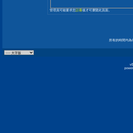
管理員可能要求您
註冊
後才可瀏覽此頁面。
所有的時間均為G
vB
power