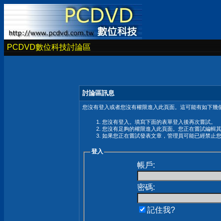
PCDVD數位科技討論區
討論區訊息
您沒有登入或者您沒有權限進入此頁面。這可能有如下幾個
您沒有登入。填寫下面的表單登入後再次嘗試。
您沒有足夠的權限進入此頁面。您正在嘗試編輯
如果您正在嘗試發表文章，管理員可能已經禁止
登入
帳戶:
密碼:
記住我?