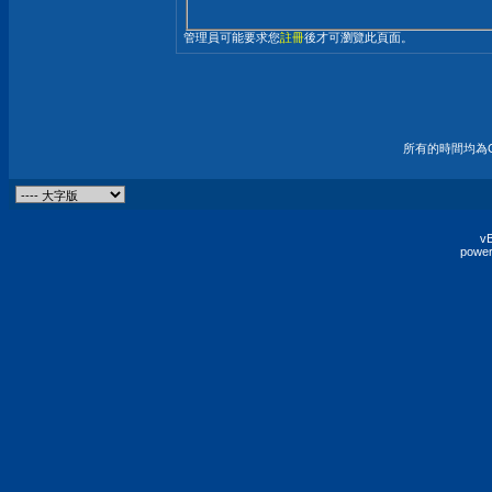
管理員可能要求您
註冊
後才可瀏覽此頁面。
所有的時間均為G
vB
power