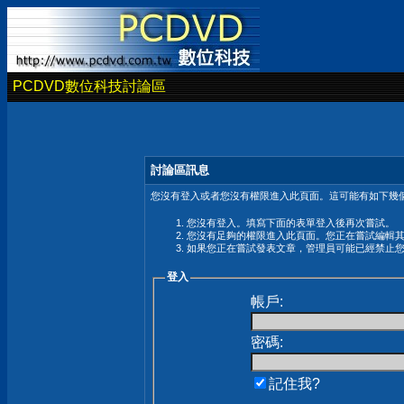
PCDVD數位科技討論區
討論區訊息
您沒有登入或者您沒有權限進入此頁面。這可能有如下幾個
您沒有登入。填寫下面的表單登入後再次嘗試。
您沒有足夠的權限進入此頁面。您正在嘗試編輯
如果您正在嘗試發表文章，管理員可能已經禁止
登入
帳戶:
密碼:
記住我?