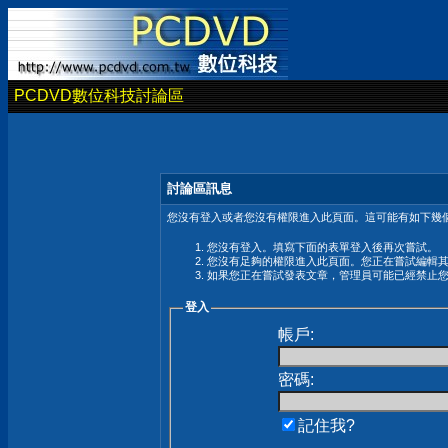
PCDVD數位科技討論區
討論區訊息
您沒有登入或者您沒有權限進入此頁面。這可能有如下幾個
您沒有登入。填寫下面的表單登入後再次嘗試。
您沒有足夠的權限進入此頁面。您正在嘗試編輯
如果您正在嘗試發表文章，管理員可能已經禁止
登入
帳戶:
密碼:
記住我?