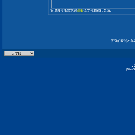
管理員可能要求您
註冊
後才可瀏覽此頁面。
所有的時間均為G
vB
power