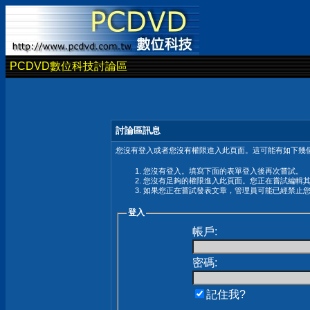
PCDVD數位科技討論區
討論區訊息
您沒有登入或者您沒有權限進入此頁面。這可能有如下幾個
您沒有登入。填寫下面的表單登入後再次嘗試。
您沒有足夠的權限進入此頁面。您正在嘗試編輯
如果您正在嘗試發表文章，管理員可能已經禁止
登入
帳戶:
密碼:
記住我?