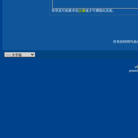
管理員可能要求您
註冊
後才可瀏覽此頁面。
所有的時間均為G
vB
power