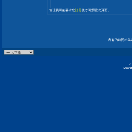
管理員可能要求您
註冊
後才可瀏覽此頁面。
所有的時間均為G
vB
power