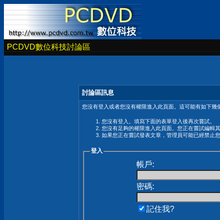
PCDVD數位科技討論區
討論區訊息
您沒有登入或者您沒有權限進入此頁面。這可能有如下幾個
您沒有登入。填寫下面的表單登入後再次嘗試。
您沒有足夠的權限進入此頁面。您正在嘗試編輯
如果您正在嘗試發表文章，管理員可能已經禁止
登入
帳戶:
密碼:
記住我?