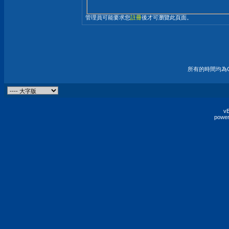
管理員可能要求您
註冊
後才可瀏覽此頁面。
所有的時間均為G
vB
power