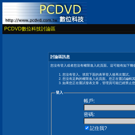
PCDVD數位科技討論區
討論區訊息
您沒有登入或者您沒有權限進入此頁面。這可能有如下幾個
您沒有登入。填寫下面的表單登入後再次嘗試。
您沒有足夠的權限進入此頁面。您正在嘗試編輯
如果您正在嘗試發表文章，管理員可能已經禁止
登入
帳戶:
密碼:
記住我?