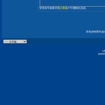
管理員可能要求您
註冊
後才可瀏覽此頁面。
所有的時間均為G
vB
power