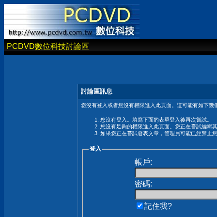
PCDVD數位科技討論區
討論區訊息
您沒有登入或者您沒有權限進入此頁面。這可能有如下幾個
您沒有登入。填寫下面的表單登入後再次嘗試。
您沒有足夠的權限進入此頁面。您正在嘗試編輯
如果您正在嘗試發表文章，管理員可能已經禁止
登入
帳戶:
密碼:
記住我?