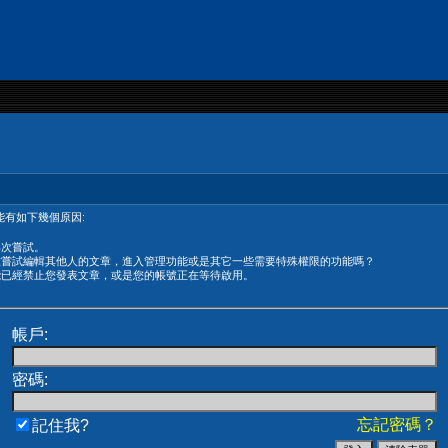
有如下幾個原因:
再次嘗試。
在嘗試編輯其他人的文章，進入管理功能或是其它一些需要特殊權限的功能嗎？
能已經禁止您發表文章，或是您的帳號正在等待啟用。
帳戶:
密碼:
忘記密碼？
記住我?