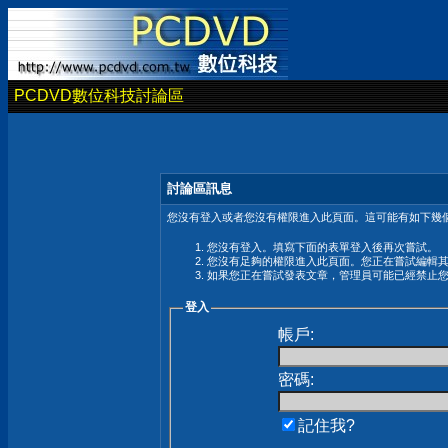
PCDVD數位科技討論區
討論區訊息
您沒有登入或者您沒有權限進入此頁面。這可能有如下幾個
您沒有登入。填寫下面的表單登入後再次嘗試。
您沒有足夠的權限進入此頁面。您正在嘗試編輯
如果您正在嘗試發表文章，管理員可能已經禁止
登入
帳戶:
密碼:
記住我?