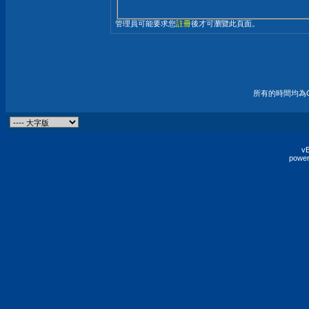
管理員可能要求您
註冊
後才可瀏覽此頁面。
所有的時間均為G
vB
power