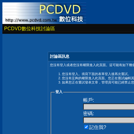
PCDVD數位科技討論區
討論區訊息
您沒有登入或者您沒有權限進入此頁面。這可能有如下幾個
您沒有登入。填寫下面的表單登入後再次嘗試。
您沒有足夠的權限進入此頁面。您正在嘗試編輯
如果您正在嘗試發表文章，管理員可能已經禁止
登入
帳戶:
密碼:
記住我?