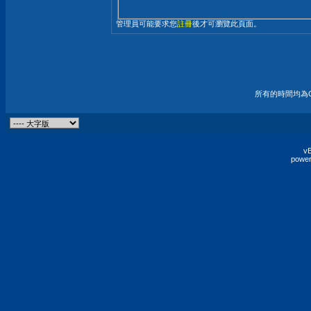
管理員可能要求您
註冊
後才可瀏覽此頁面。
所有的時間均為G
vB
power