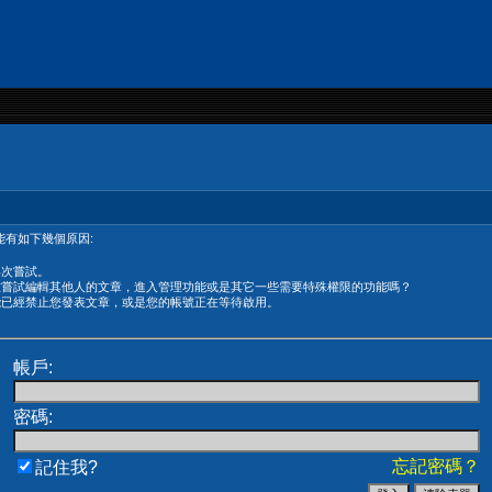
有如下幾個原因:
再次嘗試。
在嘗試編輯其他人的文章，進入管理功能或是其它一些需要特殊權限的功能嗎？
能已經禁止您發表文章，或是您的帳號正在等待啟用。
帳戶:
密碼:
忘記密碼？
記住我?