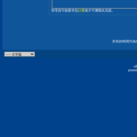
管理員可能要求您
註冊
後才可瀏覽此頁面。
所有的時間均為G
vB
power