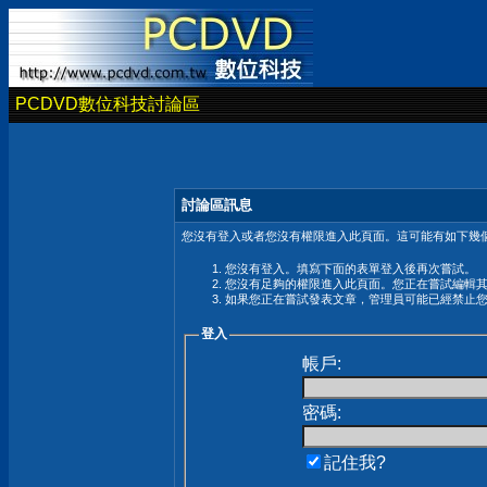
PCDVD數位科技討論區
討論區訊息
您沒有登入或者您沒有權限進入此頁面。這可能有如下幾個
您沒有登入。填寫下面的表單登入後再次嘗試。
您沒有足夠的權限進入此頁面。您正在嘗試編輯
如果您正在嘗試發表文章，管理員可能已經禁止
登入
帳戶:
密碼:
記住我?