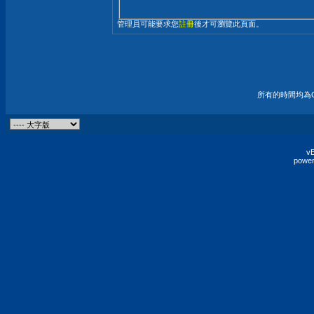
管理員可能要求您
註冊
後才可瀏覽此頁面。
所有的時間均為G
vB
power