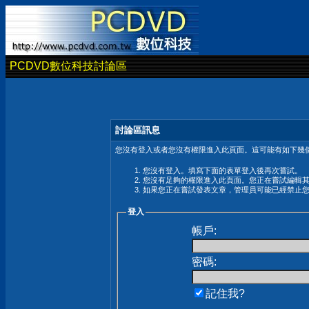
PCDVD數位科技討論區
討論區訊息
您沒有登入或者您沒有權限進入此頁面。這可能有如下幾個
您沒有登入。填寫下面的表單登入後再次嘗試。
您沒有足夠的權限進入此頁面。您正在嘗試編輯
如果您正在嘗試發表文章，管理員可能已經禁止
登入
帳戶:
密碼:
記住我?