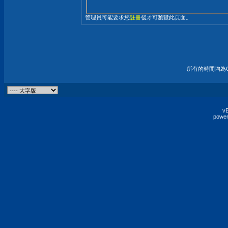
管理員可能要求您
註冊
後才可瀏覽此頁面。
所有的時間均為G
vB
power