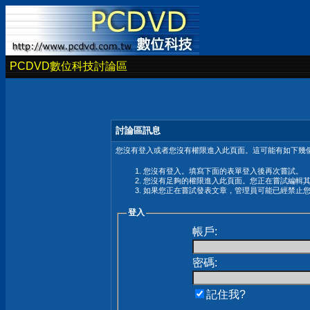
PCDVD數位科技討論區
討論區訊息
您沒有登入或者您沒有權限進入此頁面。這可能有如下幾個
您沒有登入。填寫下面的表單登入後再次嘗試。
您沒有足夠的權限進入此頁面。您正在嘗試編輯
如果您正在嘗試發表文章，管理員可能已經禁止
登入
帳戶:
密碼:
記住我?