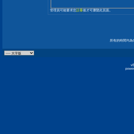
管理員可能要求您
註冊
後才可瀏覽此頁面。
所有的時間均為G
vB
power