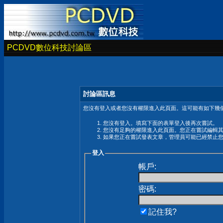
PCDVD數位科技討論區
討論區訊息
您沒有登入或者您沒有權限進入此頁面。這可能有如下幾個
您沒有登入。填寫下面的表單登入後再次嘗試。
您沒有足夠的權限進入此頁面。您正在嘗試編輯
如果您正在嘗試發表文章，管理員可能已經禁止
登入
帳戶:
密碼:
記住我?