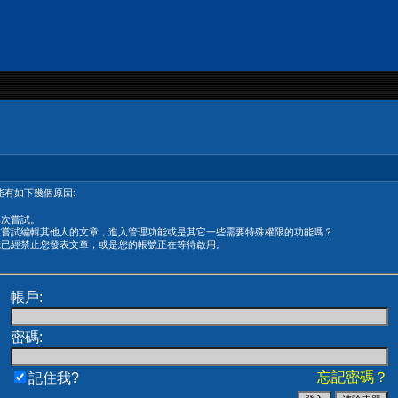
有如下幾個原因:
再次嘗試。
在嘗試編輯其他人的文章，進入管理功能或是其它一些需要特殊權限的功能嗎？
能已經禁止您發表文章，或是您的帳號正在等待啟用。
帳戶:
密碼:
忘記密碼？
記住我?