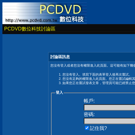
PCDVD數位科技討論區
討論區訊息
您沒有登入或者您沒有權限進入此頁面。這可能有如下幾個
您沒有登入。填寫下面的表單登入後再次嘗試。
您沒有足夠的權限進入此頁面。您正在嘗試編輯
如果您正在嘗試發表文章，管理員可能已經禁止
登入
帳戶:
密碼:
記住我?