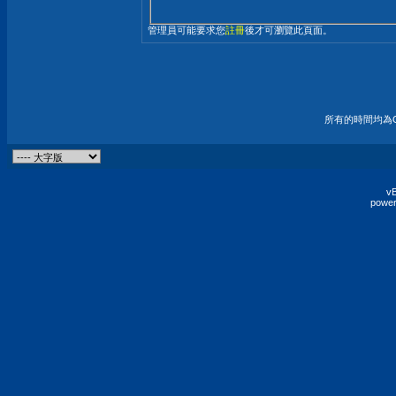
管理員可能要求您
註冊
後才可瀏覽此頁面。
所有的時間均為G
vB
power