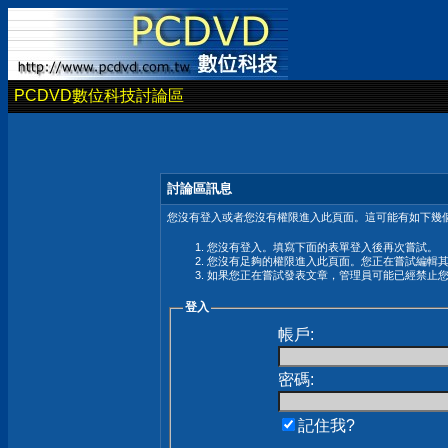
PCDVD數位科技討論區
討論區訊息
您沒有登入或者您沒有權限進入此頁面。這可能有如下幾個
您沒有登入。填寫下面的表單登入後再次嘗試。
您沒有足夠的權限進入此頁面。您正在嘗試編輯
如果您正在嘗試發表文章，管理員可能已經禁止
登入
帳戶:
密碼:
記住我?