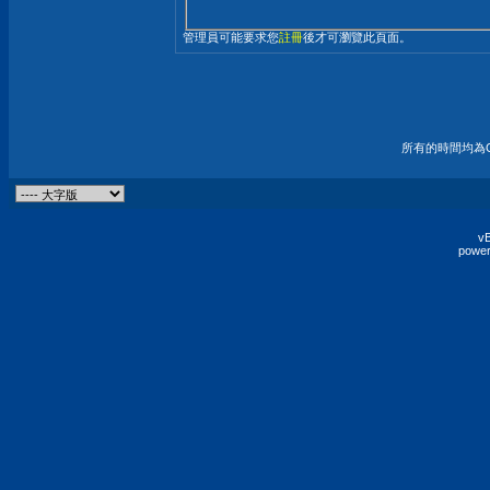
管理員可能要求您
註冊
後才可瀏覽此頁面。
所有的時間均為G
vB
power