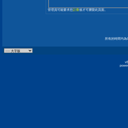
管理員可能要求您
註冊
後才可瀏覽此頁面。
所有的時間均為G
vB
power