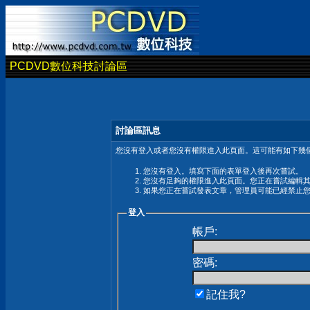
PCDVD數位科技討論區
討論區訊息
您沒有登入或者您沒有權限進入此頁面。這可能有如下幾個
您沒有登入。填寫下面的表單登入後再次嘗試。
您沒有足夠的權限進入此頁面。您正在嘗試編輯
如果您正在嘗試發表文章，管理員可能已經禁止
登入
帳戶:
密碼:
記住我?