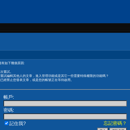
有如下幾個原因:
再次嘗試。
在嘗試編輯其他人的文章，進入管理功能或是其它一些需要特殊權限的功能嗎？
能已經禁止您發表文章，或是您的帳號正在等待啟用。
帳戶:
密碼:
忘記密碼？
記住我?