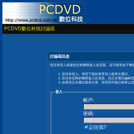
PCDVD數位科技討論區
討論區訊息
您沒有登入或者您沒有權限進入此頁面。這可能有如下幾個
您沒有登入。填寫下面的表單登入後再次嘗試。
您沒有足夠的權限進入此頁面。您正在嘗試編輯
如果您正在嘗試發表文章，管理員可能已經禁止
登入
帳戶:
密碼:
記住我?