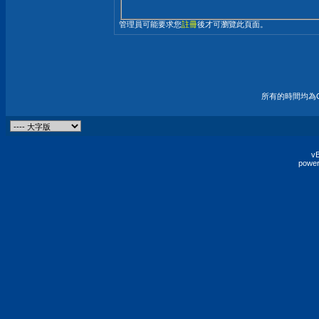
管理員可能要求您
註冊
後才可瀏覽此頁面。
所有的時間均為G
vB
power