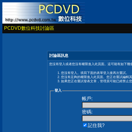
PCDVD數位科技討論區
討論區訊息
您沒有登入或者您沒有權限進入此頁面。這可能有如下幾個
您沒有登入。填寫下面的表單登入後再次嘗試。
您沒有足夠的權限進入此頁面。您正在嘗試編輯
如果您正在嘗試發表文章，管理員可能已經禁止
登入
帳戶:
密碼:
記住我?