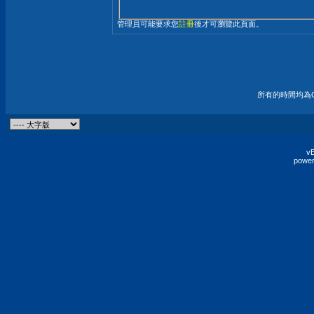
管理員可能要求您
註冊
後才可瀏覽此頁面。
所有的時間均為G
vB
power