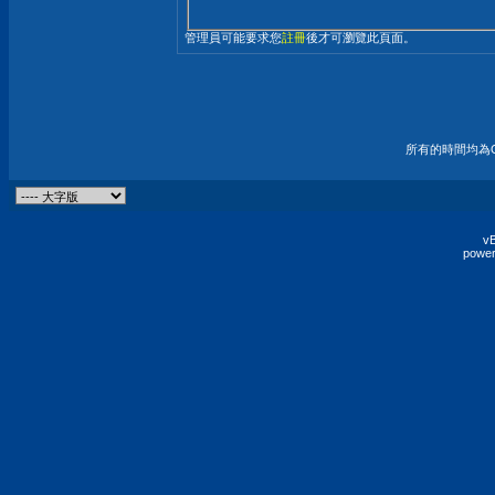
管理員可能要求您
註冊
後才可瀏覽此頁面。
所有的時間均為G
vB
power