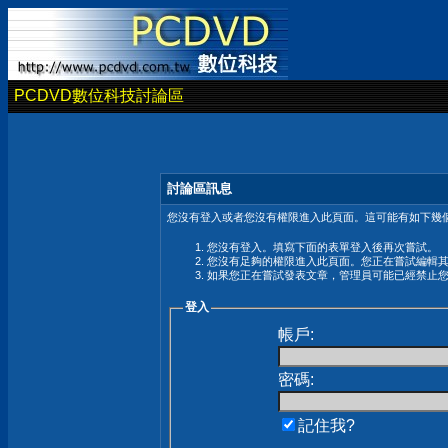
PCDVD數位科技討論區
討論區訊息
您沒有登入或者您沒有權限進入此頁面。這可能有如下幾個
您沒有登入。填寫下面的表單登入後再次嘗試。
您沒有足夠的權限進入此頁面。您正在嘗試編輯
如果您正在嘗試發表文章，管理員可能已經禁止
登入
帳戶:
密碼:
記住我?