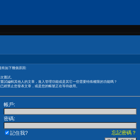
有如下幾個原因:
再次嘗試。
在嘗試編輯其他人的文章，進入管理功能或是其它一些需要特殊權限的功能嗎？
能已經禁止您發表文章，或是您的帳號正在等待啟用。
帳戶:
密碼:
忘記密碼？
記住我?