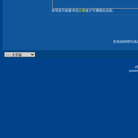
管理員可能要求您
註冊
後才可瀏覽此頁面。
所有的時間均為G
vB
power