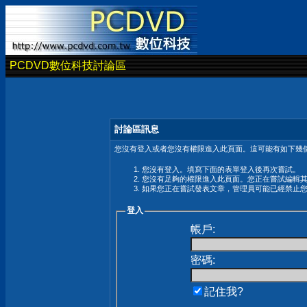
PCDVD數位科技討論區
討論區訊息
您沒有登入或者您沒有權限進入此頁面。這可能有如下幾個
您沒有登入。填寫下面的表單登入後再次嘗試。
您沒有足夠的權限進入此頁面。您正在嘗試編輯
如果您正在嘗試發表文章，管理員可能已經禁止
登入
帳戶:
密碼:
記住我?