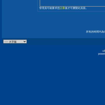
管理員可能要求您
註冊
後才可瀏覽此頁面。
所有的時間均為G
vB
power