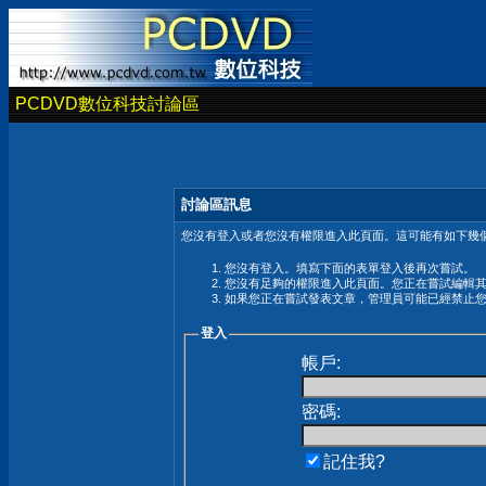
PCDVD數位科技討論區
討論區訊息
您沒有登入或者您沒有權限進入此頁面。這可能有如下幾個
您沒有登入。填寫下面的表單登入後再次嘗試。
您沒有足夠的權限進入此頁面。您正在嘗試編輯
如果您正在嘗試發表文章，管理員可能已經禁止
登入
帳戶:
密碼:
記住我?