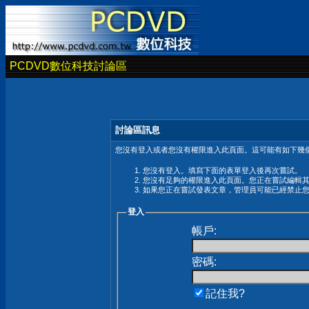
PCDVD數位科技討論區
討論區訊息
您沒有登入或者您沒有權限進入此頁面。這可能有如下幾個
您沒有登入。填寫下面的表單登入後再次嘗試。
您沒有足夠的權限進入此頁面。您正在嘗試編輯
如果您正在嘗試發表文章，管理員可能已經禁止
登入
帳戶:
密碼:
記住我?