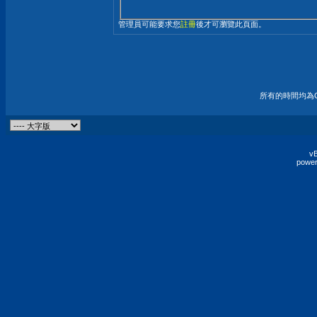
管理員可能要求您
註冊
後才可瀏覽此頁面。
所有的時間均為G
vB
power