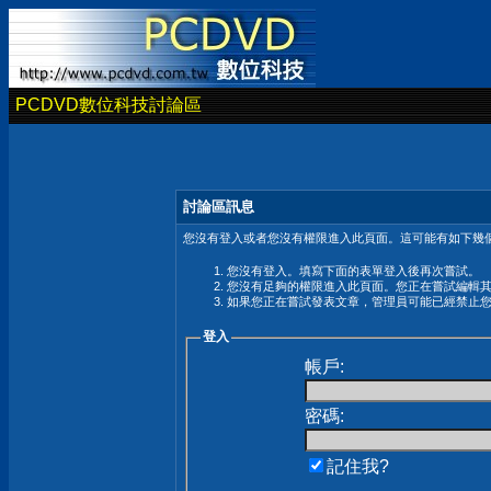
PCDVD數位科技討論區
討論區訊息
您沒有登入或者您沒有權限進入此頁面。這可能有如下幾個
您沒有登入。填寫下面的表單登入後再次嘗試。
您沒有足夠的權限進入此頁面。您正在嘗試編輯
如果您正在嘗試發表文章，管理員可能已經禁止
登入
帳戶:
密碼:
記住我?