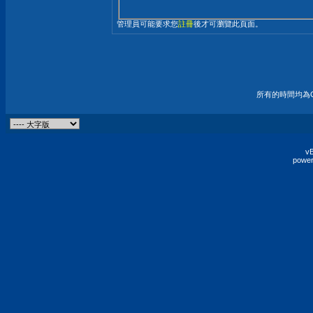
管理員可能要求您
註冊
後才可瀏覽此頁面。
所有的時間均為G
vB
power