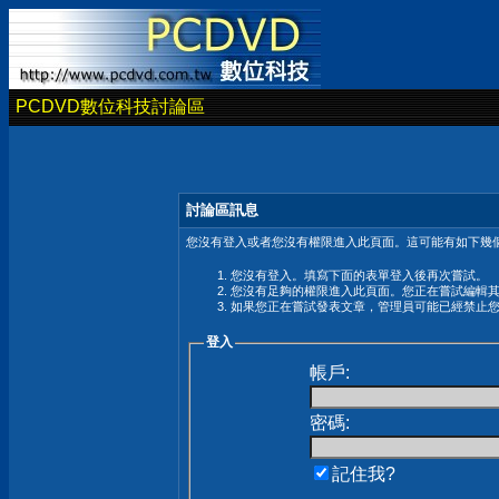
PCDVD數位科技討論區
討論區訊息
您沒有登入或者您沒有權限進入此頁面。這可能有如下幾個
您沒有登入。填寫下面的表單登入後再次嘗試。
您沒有足夠的權限進入此頁面。您正在嘗試編輯
如果您正在嘗試發表文章，管理員可能已經禁止
登入
帳戶:
密碼:
記住我?