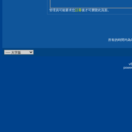
管理員可能要求您
註冊
後才可瀏覽此頁面。
所有的時間均為G
vB
power