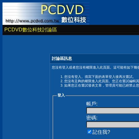
PCDVD數位科技討論區
討論區訊息
您沒有登入或者您沒有權限進入此頁面。這可能有如下幾個
您沒有登入。填寫下面的表單登入後再次嘗試。
您沒有足夠的權限進入此頁面。您正在嘗試編輯
如果您正在嘗試發表文章，管理員可能已經禁止
登入
帳戶:
密碼:
記住我?