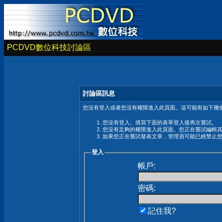
PCDVD數位科技討論區
討論區訊息
您沒有登入或者您沒有權限進入此頁面。這可能有如下幾個
您沒有登入。填寫下面的表單登入後再次嘗試。
您沒有足夠的權限進入此頁面。您正在嘗試編輯
如果您正在嘗試發表文章，管理員可能已經禁止
登入
帳戶:
密碼:
記住我?