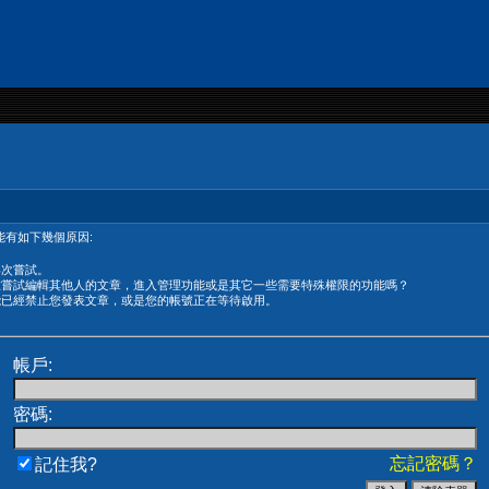
有如下幾個原因:
再次嘗試。
在嘗試編輯其他人的文章，進入管理功能或是其它一些需要特殊權限的功能嗎？
能已經禁止您發表文章，或是您的帳號正在等待啟用。
帳戶:
密碼:
忘記密碼？
記住我?