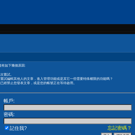
有如下幾個原因:
再次嘗試。
在嘗試編輯其他人的文章，進入管理功能或是其它一些需要特殊權限的功能嗎？
能已經禁止您發表文章，或是您的帳號正在等待啟用。
帳戶:
密碼:
忘記密碼？
記住我?