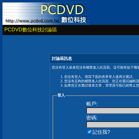
PCDVD數位科技討論區
討論區訊息
您沒有登入或者您沒有權限進入此頁面。這可能有如下幾個
您沒有登入。填寫下面的表單登入後再次嘗試。
您沒有足夠的權限進入此頁面。您正在嘗試編輯
如果您正在嘗試發表文章，管理員可能已經禁止
登入
帳戶:
密碼:
記住我?