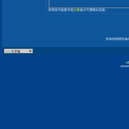
管理員可能要求您
註冊
後才可瀏覽此頁面。
所有的時間均為G
vB
power