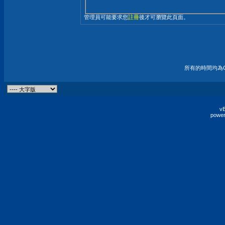
管理員可能要求您
註冊
後才可瀏覽此頁面。
所有的時間均為G
vB
power