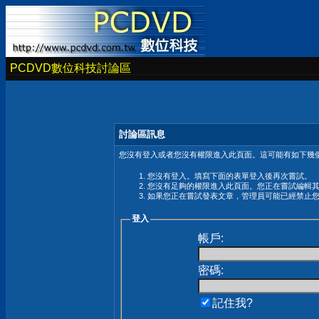
PCDVD數位科技討論區
討論區訊息
您沒有登入或者您沒有權限進入此頁面。這可能有如下幾個
您沒有登入。填寫下面的表單登入後再次嘗試。
您沒有足夠的權限進入此頁面。您正在嘗試編輯
如果您正在嘗試發表文章，管理員可能已經禁止
登入
帳戶:
密碼:
記住我?