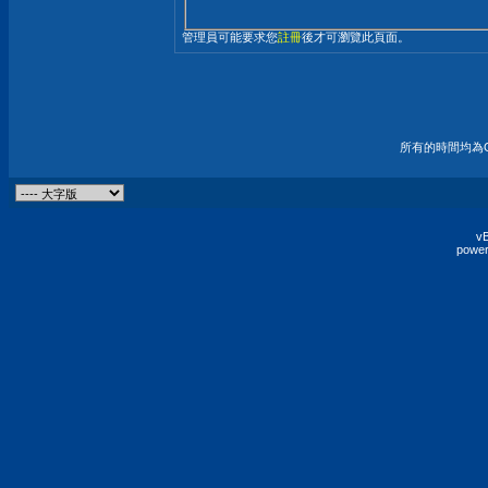
管理員可能要求您
註冊
後才可瀏覽此頁面。
所有的時間均為G
vB
power