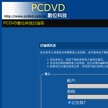
PCDVD數位科技討論區
討論區訊息
您沒有登入或者您沒有權限進入此頁面。這可能有如下幾個
您沒有登入。填寫下面的表單登入後再次嘗試。
您沒有足夠的權限進入此頁面。您正在嘗試編輯
如果您正在嘗試發表文章，管理員可能已經禁止
登入
帳戶:
密碼:
記住我?