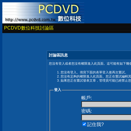
PCDVD數位科技討論區
討論區訊息
您沒有登入或者您沒有權限進入此頁面。這可能有如下幾個
您沒有登入。填寫下面的表單登入後再次嘗試。
您沒有足夠的權限進入此頁面。您正在嘗試編輯
如果您正在嘗試發表文章，管理員可能已經禁止
登入
帳戶:
密碼:
記住我?