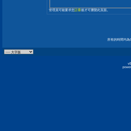
管理員可能要求您
註冊
後才可瀏覽此頁面。
所有的時間均為G
vB
power