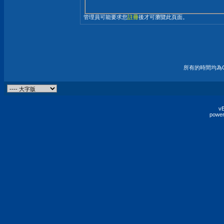
管理員可能要求您
註冊
後才可瀏覽此頁面。
所有的時間均為G
vB
power