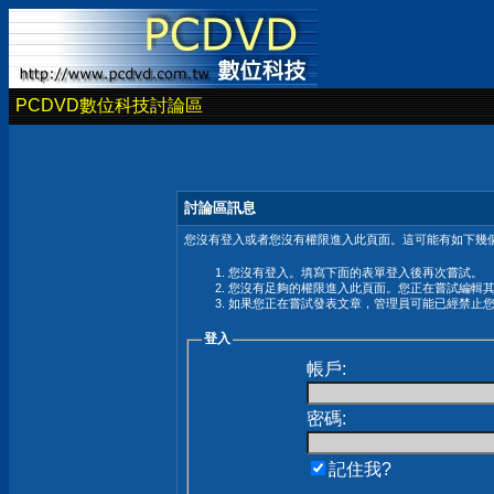
PCDVD數位科技討論區
討論區訊息
您沒有登入或者您沒有權限進入此頁面。這可能有如下幾個
您沒有登入。填寫下面的表單登入後再次嘗試。
您沒有足夠的權限進入此頁面。您正在嘗試編輯
如果您正在嘗試發表文章，管理員可能已經禁止
登入
帳戶:
密碼:
記住我?