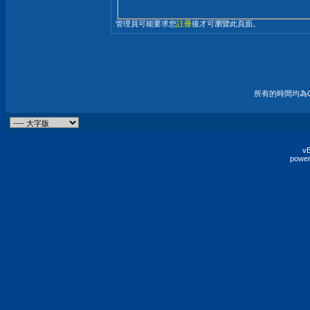
管理員可能要求您
註冊
後才可瀏覽此頁面。
所有的時間均為G
vB
power