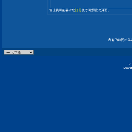
管理員可能要求您
註冊
後才可瀏覽此頁面。
所有的時間均為G
vB
power