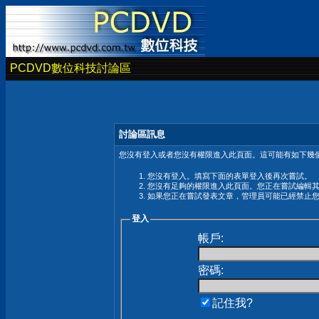
PCDVD數位科技討論區
討論區訊息
您沒有登入或者您沒有權限進入此頁面。這可能有如下幾個
您沒有登入。填寫下面的表單登入後再次嘗試。
您沒有足夠的權限進入此頁面。您正在嘗試編輯
如果您正在嘗試發表文章，管理員可能已經禁止
登入
帳戶:
密碼:
記住我?