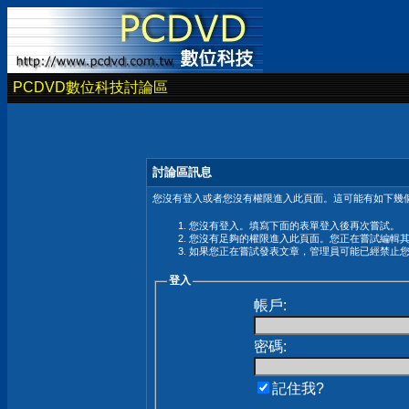
PCDVD數位科技討論區
討論區訊息
您沒有登入或者您沒有權限進入此頁面。這可能有如下幾個
您沒有登入。填寫下面的表單登入後再次嘗試。
您沒有足夠的權限進入此頁面。您正在嘗試編輯
如果您正在嘗試發表文章，管理員可能已經禁止
登入
帳戶:
密碼:
記住我?