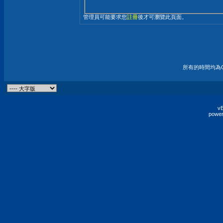
管理員可能要求您
註冊
後才可瀏覽此頁面。
所有的時間均為G
vB
power