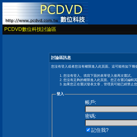
PCDVD數位科技討論區
討論區訊息
您沒有登入或者您沒有權限進入此頁面。這可能有如下幾個
您沒有登入。填寫下面的表單登入後再次嘗試。
您沒有足夠的權限進入此頁面。您正在嘗試編輯
如果您正在嘗試發表文章，管理員可能已經禁止
登入
帳戶:
密碼:
記住我?