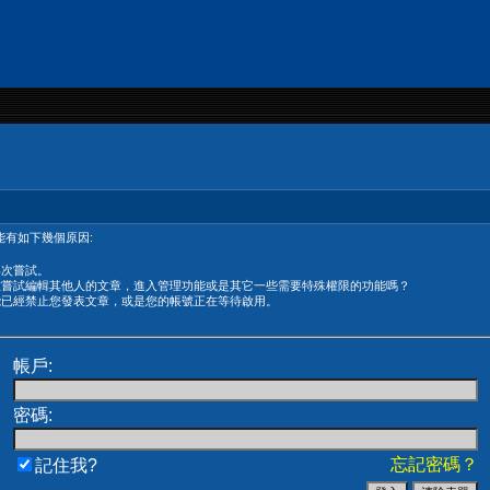
有如下幾個原因:
再次嘗試。
在嘗試編輯其他人的文章，進入管理功能或是其它一些需要特殊權限的功能嗎？
能已經禁止您發表文章，或是您的帳號正在等待啟用。
帳戶:
密碼:
忘記密碼？
記住我?