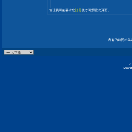
管理員可能要求您
註冊
後才可瀏覽此頁面。
所有的時間均為G
vB
power