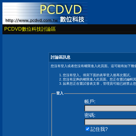
PCDVD數位科技討論區
討論區訊息
您沒有登入或者您沒有權限進入此頁面。這可能有如下幾個
您沒有登入。填寫下面的表單登入後再次嘗試。
您沒有足夠的權限進入此頁面。您正在嘗試編輯
如果您正在嘗試發表文章，管理員可能已經禁止
登入
帳戶:
密碼:
記住我?