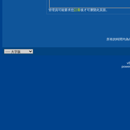
管理員可能要求您
註冊
後才可瀏覽此頁面。
所有的時間均為G
vB
power